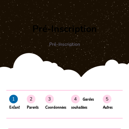
Pré-Inscription
Pré-Inscription
1
2
3
4
5
Gardes
Enfant
Parents
Coordonnées
souhaitées
Autres